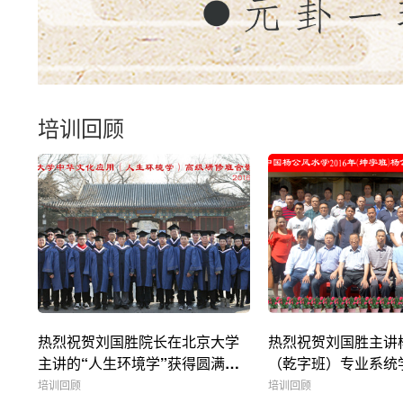
培训回顾
热烈祝贺刘国胜院长在北京大学
热烈祝贺刘国胜主讲
主讲的“人生环境学”获得圆满成
（乾字班）专业系统
功
满结束
培训回顾
培训回顾