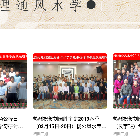
杨公择日
热烈祝贺刘国胜主讲2019春季
热烈祝贺刘
学习研讨圆
（03月15日-20日）杨公风水专业
（艮字班）
系统研修圆满结束！
（12.03-
培训回顾
培训回顾