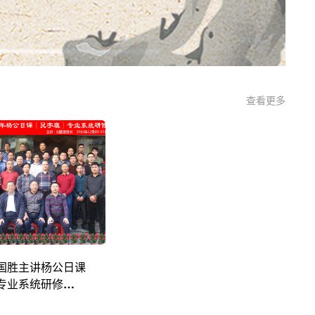
查看更多
国胜主讲杨公日课
专业系统研修
07）圆满结束！