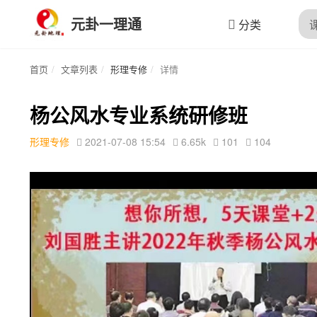
元卦一理通
分类
首页
文章列表
形理专修
详情
杨公风水专业系统研修班
形理专修
2021-07-08 15:54
6.65k
101
104