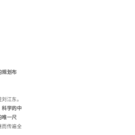
的规划布
徒刘江东。
、科学的中
的唯一尺
继而传遍全