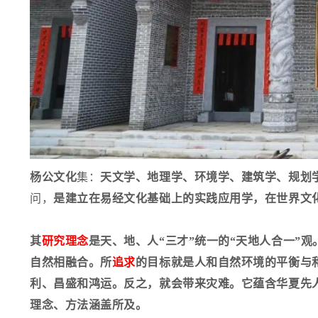
杨公文化
集：
天文学、地理学、环境学、建筑学、规划
问，
是建立在易经文化基础上的实践应用学，在世界文
其
研究理念
是天、地、人“三才”统一的“天地人合一”观
自然相融合。所
追求
的目标就是人和自然环境的平衡与
利、昌盛和鸿运。
反之，就会带来灾难。
它蕴
含
华夏先
理念、方法涵盖所及。