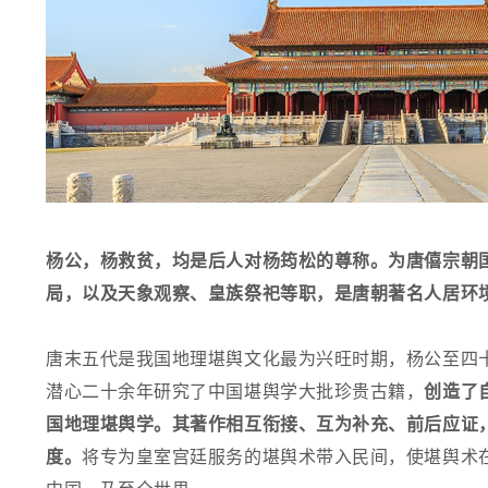
杨公，杨救贫，均是后人对杨筠松的尊称。为唐僖宗朝
局，以及天象观察、皇族祭祀等职，是唐朝著名人居环
唐末五代是我国地理
堪舆
文化最为兴旺时期，杨公至四
潜心二十余年研究了中国
堪舆
学大批珍贵古籍，
创造了
国地理堪舆学。其著作相互衔接、互为补充、前后应证
度。
将专为皇室宫廷服务的
堪舆
术带入民间，使
堪舆
术