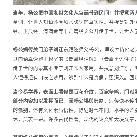
当年，杨公把中国
堪舆
文化从宫廷带到民间！并授意两
莫测，让世人知道还有风水诀窍的真实性。并授意对外
经、玉尺经、滴滴金等十几篇经文公开传于世，让世人
杨公
杨公嫡传关门弟子
刘江东
跟随师父
，早晚奉侍他老
其内涵真谛藏于秘室的《青囊经注解》《青囊奥语注解
传于世的内录真本传于刘江东为家用，并授意刘江东，
人懂得还有口诀之妙用，辨别什么是真假，更深入。回
当今易学界，表面上看似是百花齐放，百家争鸣，门派
部分内容加以发挥而已，因杨公
堪舆
典籍，只传诀不传
的派别，
还有文化素质悟性，际遇时代不同，水平的差
休，莫衷一是。许多古代巨著，现代的论文和大块文章