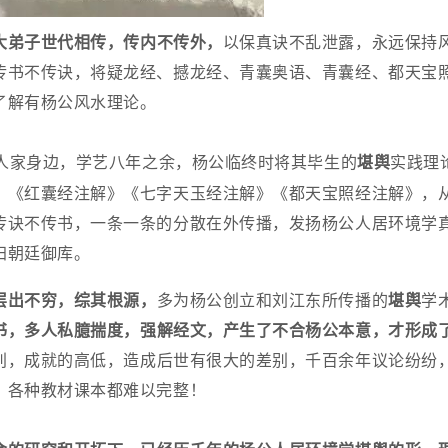
大弟子世代相传，传内不传外，
以保真诀不乱泄露，永远保持
传书不传诀，将疑龙经、撼龙经、青囊奥语、青囊经、都天宝
了解有杨公风水理论。
人家身边，学艺八年之余，杨公临终时将其毕生的
堪舆
实践理
》《红囊经注解》《七字天玉经注解》《都天宝照经注解》，
传诀不传书，一条一条的分散在外传播，发扬杨公人居环境学
归朝廷御库。
层出不穷，综其根源，
多为杨公创立和刘江东所传播的
堪舆
学
书，多人私臆揣度，强解经文，产生了不合杨公本意，才形成
别，成就的高低，造成后世有很大的差别，千百余年议论纷纷
，各种教材课本都难以完整！