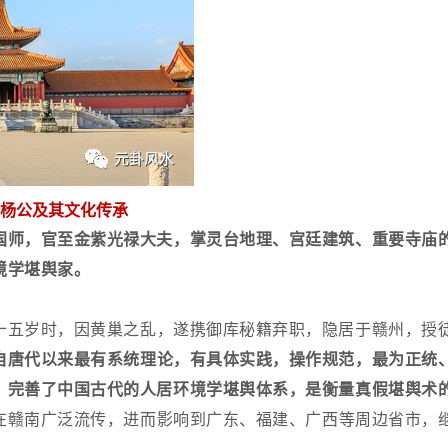
杨公及其文化传承
国师，官至金紫光禄大夫，掌灵台地理、宫廷建筑、重要寺庙
境学
堪舆
家。
十五岁时，因黄巢之乱，遂携御库秘籍弃职，隐居于赣州，授
自唐代以来最有系统理论，有具体实践，操作规范，最为正统
，完善了中国古代的人居环境学堪舆体系，是衡量真假堪舆术
在赣南广泛流传，进而影响到广东、福建、广西等周边省市，