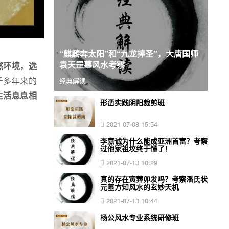
“麒麟奔太阳”和“九龙捧圣”，大唐国师
袁天罡墓风水考察
然环境，选
经典解读
千多年来的
生活息息相
形峦实践阴阳裁剪班
2021-07-08 15:54
李嘉诚为什么能成亚洲首富？考察
过他家祖坟终于懂了！
2021-07-13 10:29
真的存在寅葬卯发吗？考察潘氏状
元墓方知风水的玄妙天机
2021-07-13 10:44
杨公风水专业系统研修班