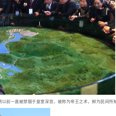
朝以前一直被禁锢于皇室深宫，被称为帝王之术，鲜为民间所