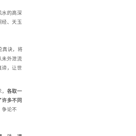
风水的高深
照经、天玉
论真诀，将
从未外泄流
真谛，让世
术，
各取一
了许多不同
，争论不